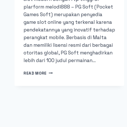
plarform melodi888 – PG Soft (Pocket
Games Soft) merupakan penyedia
game slot online yang terkenal karena
pendekatannya yang inovatif terhadap
perangkat mobile. Berbasis di Malta
dan memiliki lisensi resmi dari berbagai
otoritas global, PG Soft menghadirkan
lebih dari 100 judul permainan…
PG
READ MORE
SOFT:
SLOT
MODERN
DENGAN
RTP
TINGGI
DI
PLATFORM
MELODI888