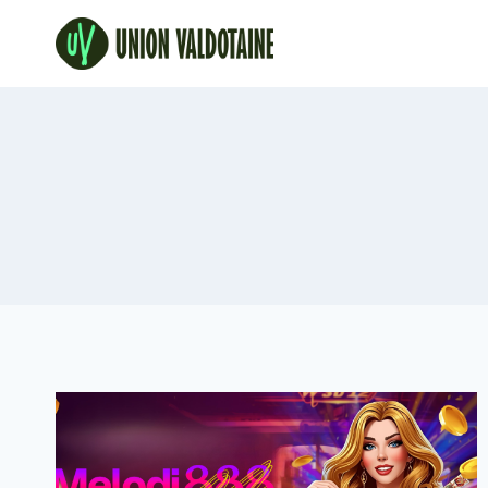
Skip
to
content