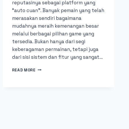
reputasinya sebagai platform yang
“auto cuan”. Banyak pemain yang telah
merasakan sendiri bagaimana
mudahnya meraih kemenangan besar
melalui berbagai pilihan game yang
tersedia. Bukan hanya dari segi
keberagaman permainan, tetapi juga
dari sisi sistem dan fitur yang sangat…
MELODI888
READ MORE
SLOT
ONLINE
AUTO
CUAN