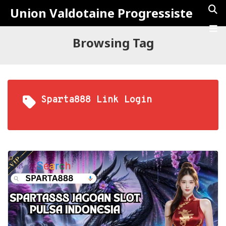
Union Valdotaine Progressiste
Browsing Tag
Sparta888 Link Login