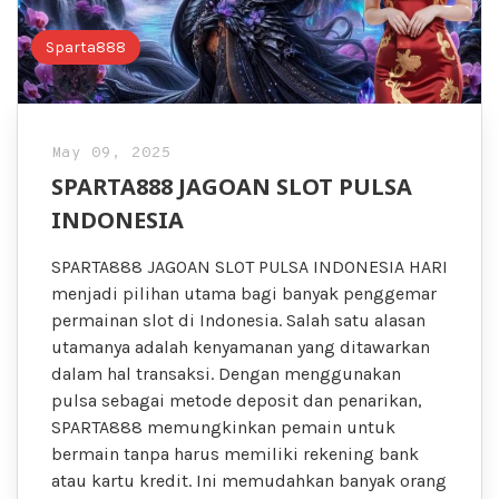
Sparta888
May 09, 2025
SPARTA888 JAGOAN SLOT PULSA
INDONESIA
SPARTA888 JAGOAN SLOT PULSA INDONESIA HARI
menjadi pilihan utama bagi banyak penggemar
permainan slot di Indonesia. Salah satu alasan
utamanya adalah kenyamanan yang ditawarkan
dalam hal transaksi. Dengan menggunakan
pulsa sebagai metode deposit dan penarikan,
SPARTA888 memungkinkan pemain untuk
bermain tanpa harus memiliki rekening bank
atau kartu kredit. Ini memudahkan banyak orang