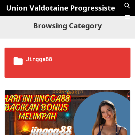
Union Valdotaine Progressiste
Browsing Category
Jingga88