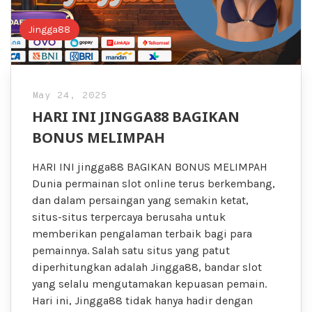
Jingga88
May 24, 2025
HARI INI JINGGA88 BAGIKAN
BONUS MELIMPAH
HARI INI jingga88 BAGIKAN BONUS MELIMPAH
Dunia permainan slot online terus berkembang,
dan dalam persaingan yang semakin ketat,
situs-situs terpercaya berusaha untuk
memberikan pengalaman terbaik bagi para
pemainnya. Salah satu situs yang patut
diperhitungkan adalah Jingga88, bandar slot
yang selalu mengutamakan kepuasan pemain.
Hari ini, Jingga88 tidak hanya hadir dengan