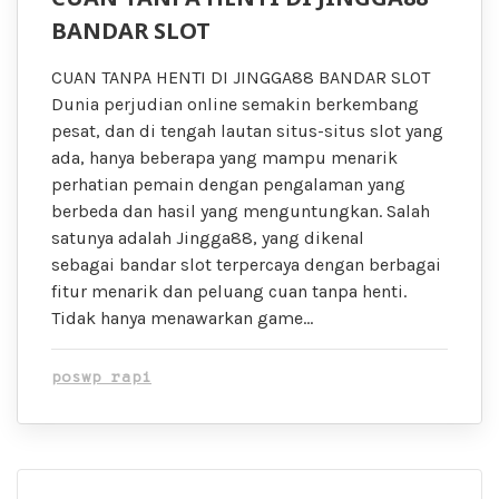
BANDAR SLOT
CUAN TANPA HENTI DI JINGGA88 BANDAR SLOT
Dunia perjudian online semakin berkembang
pesat, dan di tengah lautan situs-situs slot yang
ada, hanya beberapa yang mampu menarik
perhatian pemain dengan pengalaman yang
berbeda dan hasil yang menguntungkan. Salah
satunya adalah Jingga88, yang dikenal
sebagai bandar slot terpercaya dengan berbagai
fitur menarik dan peluang cuan tanpa henti.
Tidak hanya menawarkan game…
poswp rapi