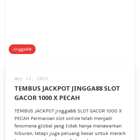
Jingga88
May 13, 2025
TEMBUS JACKPOT JINGGA88 SLOT
GACOR 1000 X PECAH
TEMBUS JACKPOT jingga88 SLOT GACOR 1000 X
PECAH Permainan slot online telah menjadi
fenomena global yang tidak hanya menawarkan
hiburan, tetapi juga peluang besar untuk meraih