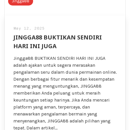
Jingga88
May 12, 2025
JINGGA88 BUKTIKAN SENDIRI
HARI INI JUGA
Jingga88 BUKTIKAN SENDIRI HARI INI JUGA
adalah ajakan untuk segera merasakan
pengalaman seru dalam dunia permainan online.
Dengan berbagai fitur menarik dan kesempatan
menang yang menguntungkan, JINGGA88
memberikan Anda peluang untuk meraih
keuntungan setiap harinya. Jika Anda mencari
platform yang aman, terpercaya, dan
menawarkan pengalaman bermain yang
menyenangkan, JINGGA88 adalah pilihan yang
tepat. Dalam artikel…