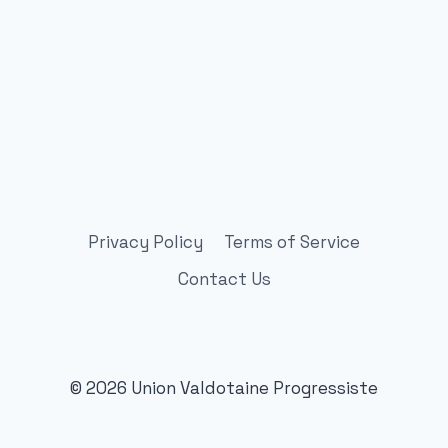
Privacy Policy
Terms of Service
Contact Us
© 2026 Union Valdotaine Progressiste