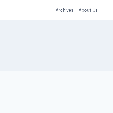
Archives
About Us