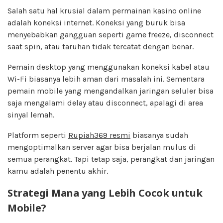
Salah satu hal krusial dalam permainan kasino online
adalah koneksi internet. Koneksi yang buruk bisa
menyebabkan gangguan seperti game freeze, disconnect
saat spin, atau taruhan tidak tercatat dengan benar.
Pemain desktop yang menggunakan koneksi kabel atau
Wi-Fi biasanya lebih aman dari masalah ini. Sementara
pemain mobile yang mengandalkan jaringan seluler bisa
saja mengalami delay atau disconnect, apalagi di area
sinyal lemah.
Platform seperti
Rupiah369 resmi
biasanya sudah
mengoptimalkan server agar bisa berjalan mulus di
semua perangkat. Tapi tetap saja, perangkat dan jaringan
kamu adalah penentu akhir.
Strategi Mana yang Lebih Cocok untuk
Mobile?