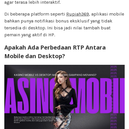
agar terasa lebih interaktif.
Di beberapa platform seperti
Rupiah369
, aplikasi mobile
bahkan punya notifikasi bonus eksklusif yang tidak
tersedia di desktop. Ini bisa jadi nilai tambah buat
pemain yang aktif di HP.
Apakah Ada Perbedaan RTP Antara
Mobile dan Desktop?