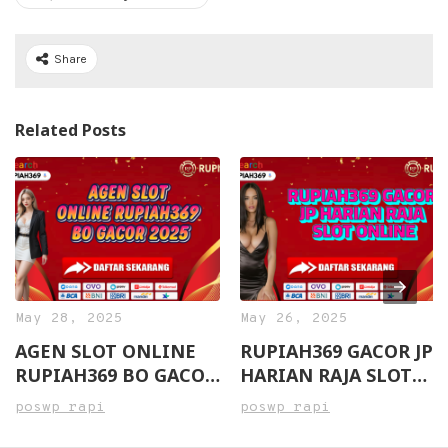
Share
Related Posts
May 28, 2025
May 26, 2025
AGEN SLOT ONLINE
RUPIAH369 GACOR JP
RUPIAH369 BO GACOR
HARIAN RAJA SLOT
2025
ONLINE
poswp rapi
poswp rapi