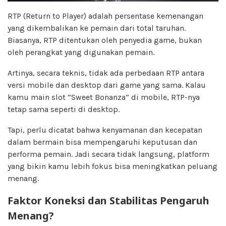
RTP (Return to Player) adalah persentase kemenangan
yang dikembalikan ke pemain dari total taruhan.
Biasanya, RTP ditentukan oleh penyedia game, bukan
oleh perangkat yang digunakan pemain.
Artinya, secara teknis, tidak ada perbedaan RTP antara
versi mobile dan desktop dari game yang sama. Kalau
kamu main slot “Sweet Bonanza” di mobile, RTP-nya
tetap sama seperti di desktop.
Tapi, perlu dicatat bahwa kenyamanan dan kecepatan
dalam bermain bisa mempengaruhi keputusan dan
performa pemain. Jadi secara tidak langsung, platform
yang bikin kamu lebih fokus bisa meningkatkan peluang
menang.
Faktor Koneksi dan Stabilitas Pengaruh
Menang?