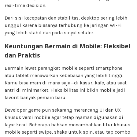
real-time decision.
Dari sisi kecepatan dan stabilitas, desktop sering lebih
unggul karena biasanya terhubung ke jaringan Wi-Fi
yang lebih stabil daripada sinyal seluler.
Keuntungan Bermain di Mobile: Fleksibel
dan Praktis
Bermain lewat perangkat mobile seperti smartphone
atau tablet menawarkan kebebasan yang lebih tinggi.
Kamu bisa main di mana saja—di kasur, kafe, atau saat
antri di minimarket. Fleksibilitas ini bikin mobile jadi
favorit banyak pemain baru.
Developer game pun sekarang merancang UI dan UX
khusus versi mobile agar tetap nyaman digunakan di
layar kecil. Beberapa bahkan menambahkan fitur khusus
mobile seperti swipe, shake untuk spin, atau tap combo