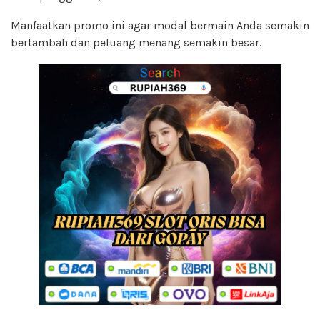
Manfaatkan promo ini agar modal bermain Anda semakin
bertambah dan peluang menang semakin besar.