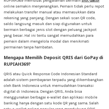
RUPIAH369 membuat pengalaman bermain
Slot Gacor
online semakin menyenangkan. Pemain tidak perlu repot
melakukan transfer manual atau memasukkan data
rekening yang panjang. Dengan sekali scan QR code,
saldo langsung masuk dan siap digunakan untuk
bermain berbagai jenis slot dengan peluang jackpot
yang besar. Hal ini tentu sangat memudahkan para
pemain dalam mengelola modal dan menikmati
permainan tanpa hambatan.
Mengapa Memilih Deposit QRIS dari GoPay di
RUPIAH369?
QRIS atau Quick Response Code Indonesian Standard
adalah sistem pembayaran terpadu yang dikembangkan
oleh Bank Indonesia untuk memudahkan transaksi
digital di Indonesia. Dengan QRIS, Anda bisa
menggunakan berbagai e-wallet dan aplikasi mobile
banking hanya dengan satu kode QR yang sama. Salah
satu e-wallet paling populer yang mendukung QRIS