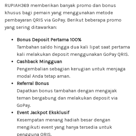
RUPIAH369 memberikan banyak promo dan bonus
khusus bagi pemain yang menggunakan metode
pembayaran QRIS via GoPay. Berikut beberapa promo
yang sering ditawarkan:
Bonus Deposit Pertama 100%
Tambahan saldo hingga dua kali lipat saat pertama
kali melakukan deposit menggunakan GoPay QRIS.
Cashback Mingguan
Pengembalian sebagian kerugian untuk menjaga
modal Anda tetap aman.
Referral Bonus
Dapatkan bonus tambahan dengan mengajak
teman bergabung dan melakukan deposit via
GoPay.
Event Jackpot Eksklusif
Kesempatan menang hadiah besar dengan
mengikuti event yang hanya tersedia untuk
pengguna QRIS.