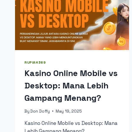
RUPIAH369
Kasino Online Mobile vs
Desktop: Mana Lebih
Gampang Menang?
By
Don Doffy
May 19, 2025
Kasino Online Mobile vs Desktop: Mana
Lebih Gampang Menang?