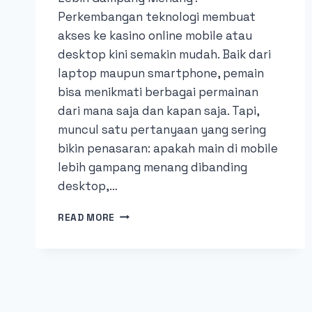
Perkembangan teknologi membuat
akses ke kasino online mobile atau
desktop kini semakin mudah. Baik dari
laptop maupun smartphone, pemain
bisa menikmati berbagai permainan
dari mana saja dan kapan saja. Tapi,
muncul satu pertanyaan yang sering
bikin penasaran: apakah main di mobile
lebih gampang menang dibanding
desktop,…
KASINO
READ MORE
ONLINE
MOBILE
VS
DESKTOP:
MANA
LEBIH