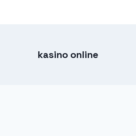
kasino online