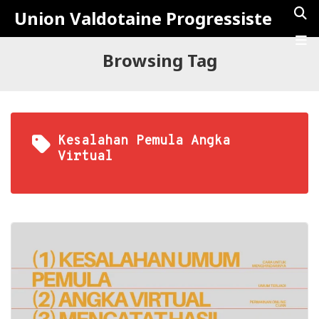
Union Valdotaine Progressiste
Browsing Tag
Kesalahan Pemula Angka
Virtual