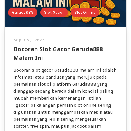
Garuda888
Slot Gacor
Slot Online
Sep 08, 2025
Bocoran Slot Gacor Garuda888
Malam Ini
Bocoran slot gacor Garuda888 malam ini adalah
informasi atau panduan yang merujuk pada
permainan slot di platform Garuda888 yang
dianggap sedang berada dalam kondisi paling
mudah memberikan kemenangan. Istilah
“gacor” di kalangan pemain slot online sering
digunakan untuk menggambarkan mesin atau
permainan yang lebih sering mengeluarkan
scatter, free spin, maupun jackpot dalam