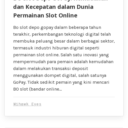
dan Kecepatan dalam Dunia
Permainan Slot Online
Bo slot depo gopay dalam beberapa tahun
terakhir, perkembangan teknologi digital telah
membuka peluang besar dalam berbagai sektor,
termasuk industri hiburan digital seperti
permainan slot online. Salah satu inovasi yang
mempermudah para pemain adalah kemudahan
dalam melakukan transaksi deposit
menggunakan dompet digital, salah satunya
GoPay. Tidak sedikit pemain yang kini mencari
BO slot (bandar online…
Mihawk Eyes