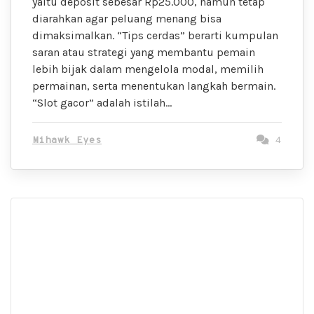
yaitu deposit sebesar Rp25.000, namun tetap
diarahkan agar peluang menang bisa
dimaksimalkan. “Tips cerdas” berarti kumpulan
saran atau strategi yang membantu pemain
lebih bijak dalam mengelola modal, memilih
permainan, serta menentukan langkah bermain.
“Slot gacor” adalah istilah…
Mihawk Eyes
4