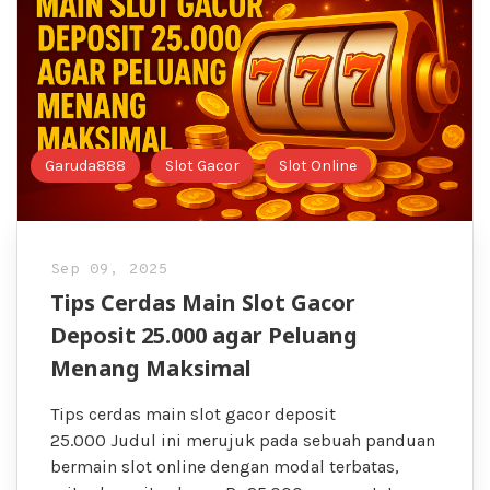
Garuda888
Slot Gacor
Slot Online
Sep 09, 2025
Tips Cerdas Main Slot Gacor
Deposit 25.000 agar Peluang
Menang Maksimal
Tips cerdas main slot gacor deposit
25.000 Judul ini merujuk pada sebuah panduan
bermain slot online dengan modal terbatas,