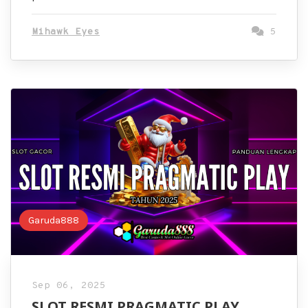
Mihawk Eyes
5
Garuda888
Sep 06, 2025
SLOT RESMI PRAGMATIC PLAY