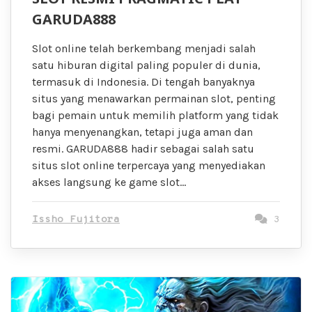
GARUDA888
Slot online telah berkembang menjadi salah
satu hiburan digital paling populer di dunia,
termasuk di Indonesia. Di tengah banyaknya
situs yang menawarkan permainan slot, penting
bagi pemain untuk memilih platform yang tidak
hanya menyenangkan, tetapi juga aman dan
resmi. GARUDA888 hadir sebagai salah satu
situs slot online terpercaya yang menyediakan
akses langsung ke game slot…
Issho Fujitora
3