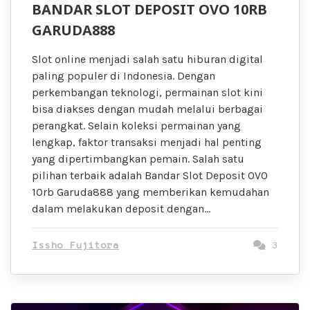
BANDAR SLOT DEPOSIT OVO 10RB
GARUDA888
Slot online menjadi salah satu hiburan digital
paling populer di Indonesia. Dengan
perkembangan teknologi, permainan slot kini
bisa diakses dengan mudah melalui berbagai
perangkat. Selain koleksi permainan yang
lengkap, faktor transaksi menjadi hal penting
yang dipertimbangkan pemain. Salah satu
pilihan terbaik adalah Bandar Slot Deposit OVO
10rb Garuda888 yang memberikan kemudahan
dalam melakukan deposit dengan…
Issho Fujitora
3