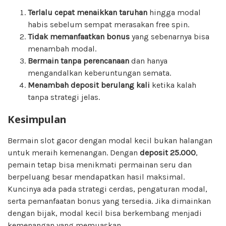
Terlalu cepat menaikkan taruhan
hingga modal
habis sebelum sempat merasakan free spin.
Tidak memanfaatkan bonus
yang sebenarnya bisa
menambah modal.
Bermain tanpa perencanaan
dan hanya
mengandalkan keberuntungan semata.
Menambah deposit berulang kali
ketika kalah
tanpa strategi jelas.
Kesimpulan
Bermain slot gacor dengan modal kecil bukan halangan
untuk meraih kemenangan. Dengan
deposit 25.000
,
pemain tetap bisa menikmati permainan seru dan
berpeluang besar mendapatkan hasil maksimal.
Kuncinya ada pada strategi cerdas, pengaturan modal,
serta pemanfaatan bonus yang tersedia. Jika dimainkan
dengan bijak, modal kecil bisa berkembang menjadi
kemenangan yang memuaskan.