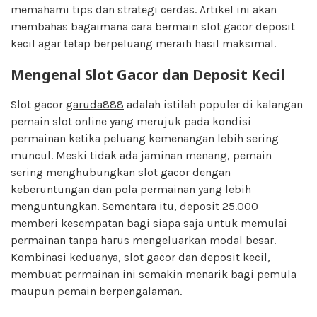
memahami tips dan strategi cerdas. Artikel ini akan
membahas bagaimana cara bermain slot gacor deposit
kecil agar tetap berpeluang meraih hasil maksimal.
Mengenal Slot Gacor dan Deposit Kecil
Slot gacor
garuda888
adalah istilah populer di kalangan
pemain slot online yang merujuk pada kondisi
permainan ketika peluang kemenangan lebih sering
muncul. Meski tidak ada jaminan menang, pemain
sering menghubungkan slot gacor dengan
keberuntungan dan pola permainan yang lebih
menguntungkan. Sementara itu, deposit 25.000
memberi kesempatan bagi siapa saja untuk memulai
permainan tanpa harus mengeluarkan modal besar.
Kombinasi keduanya, slot gacor dan deposit kecil,
membuat permainan ini semakin menarik bagi pemula
maupun pemain berpengalaman.