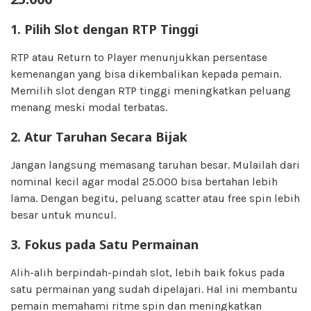
1. Pilih Slot dengan RTP Tinggi
RTP atau Return to Player menunjukkan persentase
kemenangan yang bisa dikembalikan kepada pemain.
Memilih slot dengan RTP tinggi meningkatkan peluang
menang meski modal terbatas.
2. Atur Taruhan Secara Bijak
Jangan langsung memasang taruhan besar. Mulailah dari
nominal kecil agar modal 25.000 bisa bertahan lebih
lama. Dengan begitu, peluang scatter atau free spin lebih
besar untuk muncul.
3. Fokus pada Satu Permainan
Alih-alih berpindah-pindah slot, lebih baik fokus pada
satu permainan yang sudah dipelajari. Hal ini membantu
pemain memahami ritme spin dan meningkatkan