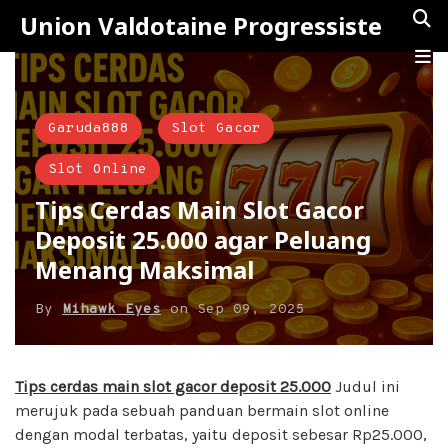
Union Valdotaine Progressiste
Garuda888
Slot Gacor
Slot Online
Tips Cerdas Main Slot Gacor
Deposit 25.000 agar Peluang
Menang Maksimal
By
Mihawk Eyes
on
Sep 09, 2025
Tips cerdas main slot gacor deposit 25.000
Judul ini
merujuk pada sebuah panduan bermain slot online
dengan modal terbatas, yaitu deposit sebesar Rp25.000,