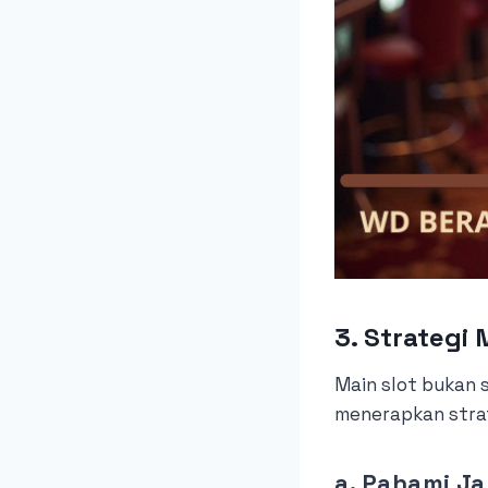
3. Strategi
Main slot bukan 
menerapkan stra
a.
Pahami Ja