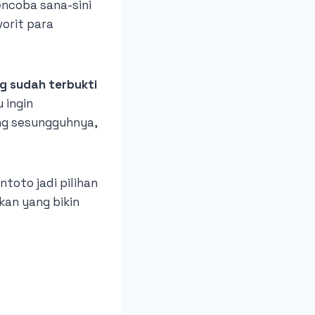
ncoba sana-sini
vorit para
ng sudah terbukti
 ingin
ng sesungguhnya,
toto jadi pilihan
kan yang bikin