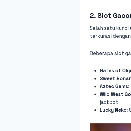
2. Slot Gac
Salah satu kunci
terkurasi dengan
Beberapa slot ga
Gates of Ol
Sweet Bona
Aztec Gems
:
Wild West Go
jackpot
Lucky Neko
: