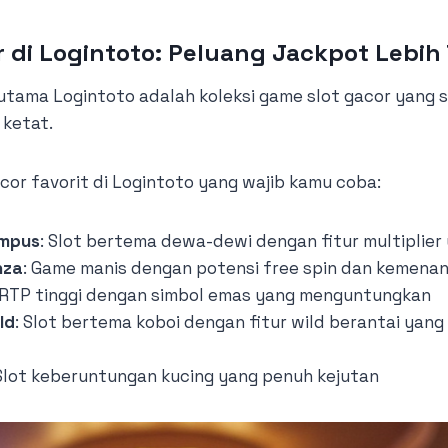
or di Logintoto: Peluang Jackpot Lebih
 utama Logintoto adalah koleksi game slot gacor yang 
 ketat.
cor favorit di Logintoto yang wajib kamu coba:
ympus
: Slot bertema dewa-dewi dengan fitur multiplie
nza
: Game manis dengan potensi free spin dan kemenan
 RTP tinggi dengan simbol emas yang menguntungkan
ld
: Slot bertema koboi dengan fitur wild berantai yang
 Slot keberuntungan kucing yang penuh kejutan