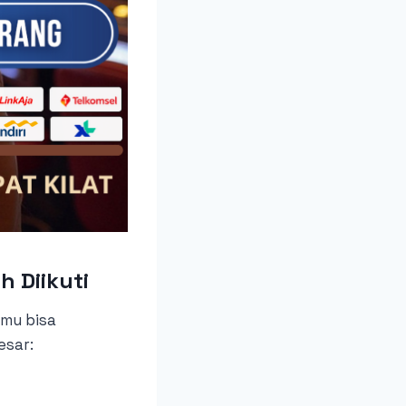
 Diikuti
amu bisa
esar: