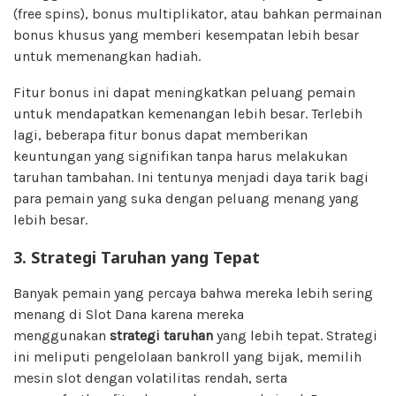
(free spins), bonus multiplikator, atau bahkan permainan
bonus khusus yang memberi kesempatan lebih besar
untuk memenangkan hadiah.
Fitur bonus ini dapat meningkatkan peluang pemain
untuk mendapatkan kemenangan lebih besar. Terlebih
lagi, beberapa fitur bonus dapat memberikan
keuntungan yang signifikan tanpa harus melakukan
taruhan tambahan. Ini tentunya menjadi daya tarik bagi
para pemain yang suka dengan peluang menang yang
lebih besar.
3.
Strategi Taruhan yang Tepat
Banyak pemain yang percaya bahwa mereka lebih sering
menang di Slot Dana karena mereka
menggunakan
strategi taruhan
yang lebih tepat. Strategi
ini meliputi pengelolaan bankroll yang bijak, memilih
mesin slot dengan volatilitas rendah, serta