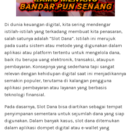
Di dunia keuangan digital, kita sering mendengar
istilah-istilah yang terkadang membuat kita penasaran,
salah satunya adalah “Slot Dana”. Istilah ini merujuk
pada suatu sistem atau metode yang digunakan dalam
aplikasi atau platform tertentu untuk mengelola dana,
baik itu berupa uang elektronik, transaksi, ataupun
pembayaran. Konsepnya yang sederhana tapi sangat
relevan dengan kehidupan digital saat ini menjadikannya
semakin populer, terutama di kalangan pengguna
aplikasi pembayaran atau layanan yang berbasis
teknologi finansial.
Pada dasarnya, Slot Dana bisa diartikan sebagai tempat
penyimpanan sementara untuk sejumlah dana yang siap
digunakan. Dalam banyak kasus, slot dana ditemukan
dalam aplikasi dompet digital atau e-wallet yang