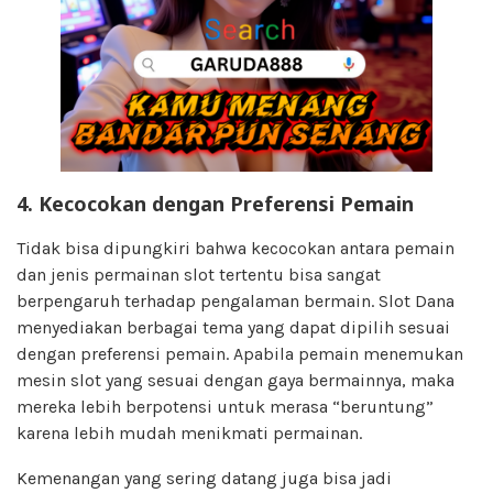
4.
Kecocokan dengan Preferensi Pemain
Tidak bisa dipungkiri bahwa kecocokan antara pemain
dan jenis permainan slot tertentu bisa sangat
berpengaruh terhadap pengalaman bermain. Slot Dana
menyediakan berbagai tema yang dapat dipilih sesuai
dengan preferensi pemain. Apabila pemain menemukan
mesin slot yang sesuai dengan gaya bermainnya, maka
mereka lebih berpotensi untuk merasa “beruntung”
karena lebih mudah menikmati permainan.
Kemenangan yang sering datang juga bisa jadi