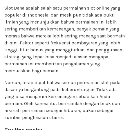
Slot Dana adalah salah satu permainan slot online yang
populer di Indonesia, dan meskipun tidak ada bukti
ilmiah yang menunjukkan bahwa permainan ini lebih
sering memberikan kemenangan, banyak pemain yang
merasa bahwa mereka lebih sering menang saat bermain
di sini. Faktor seperti frekuensi pembayaran yang lebih
tinggi, fitur bonus yang menggiurkan, dan penggunaan
strategi yang tepat bisa menjadi alasan mengapa
permainan ini memberikan pengalaman yang
memuaskan bagi pemain.
Namun, tetap ingat bahwa semua permainan slot pada
dasarnya bergantung pada keberuntungan. Tidak ada
yang bisa menjamin kemenangan setiap kali Anda
bermain. Oleh karena itu, bermainlah dengan bijak dan
nikmati permainan sebagai hiburan, bukan sebagai
sumber penghasilan utama.
Try this posts: