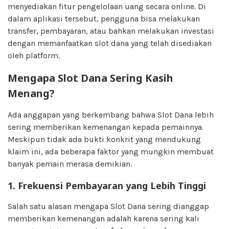
menyediakan fitur pengelolaan uang secara online. Di
dalam aplikasi tersebut, pengguna bisa melakukan
transfer, pembayaran, atau bahkan melakukan investasi
dengan memanfaatkan slot dana yang telah disediakan
oleh platform.
Mengapa Slot Dana Sering Kasih
Menang?
Ada anggapan yang berkembang bahwa Slot Dana lebih
sering memberikan kemenangan kepada pemainnya.
Meskipun tidak ada bukti konkrit yang mendukung
klaim ini, ada beberapa faktor yang mungkin membuat
banyak pemain merasa demikian.
1.
Frekuensi Pembayaran yang Lebih Tinggi
Salah satu alasan mengapa Slot Dana sering dianggap
memberikan kemenangan adalah karena sering kali