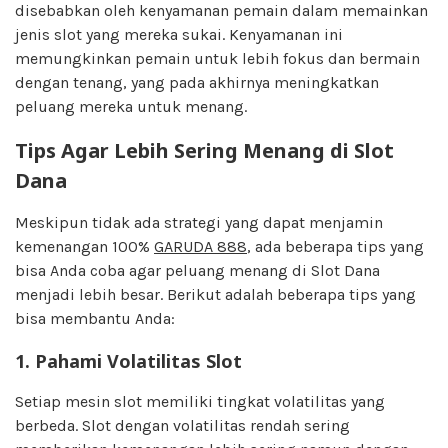
disebabkan oleh kenyamanan pemain dalam memainkan
jenis slot yang mereka sukai. Kenyamanan ini
memungkinkan pemain untuk lebih fokus dan bermain
dengan tenang, yang pada akhirnya meningkatkan
peluang mereka untuk menang.
Tips Agar Lebih Sering Menang di Slot
Dana
Meskipun tidak ada strategi yang dapat menjamin
kemenangan 100%
GARUDA 888
, ada beberapa tips yang
bisa Anda coba agar peluang menang di Slot Dana
menjadi lebih besar. Berikut adalah beberapa tips yang
bisa membantu Anda:
1.
Pahami Volatilitas Slot
Setiap mesin slot memiliki tingkat volatilitas yang
berbeda. Slot dengan volatilitas rendah sering